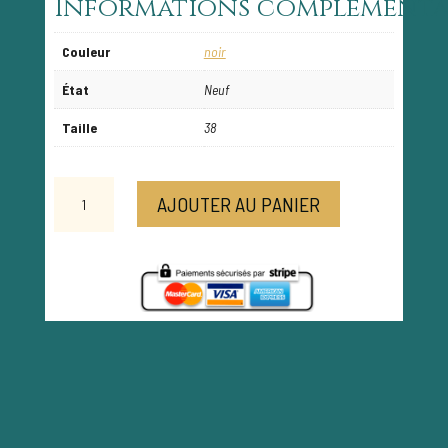
Informations complémenta
Couleur
noir
État
Neuf
Taille
38
quantité
AJOUTER AU PANIER
de
Veste
perfecto
noir