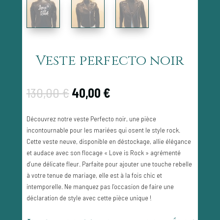
Veste perfecto noir
Le
Le
130,00
€
40,00
€
prix
prix
initial
actuel
Découvrez notre veste Perfecto noir, une pièce
était :
est : 40,00 €.
incontournable pour les mariées qui osent le style rock.
130,00 €.
Cette veste neuve, disponible en déstockage, allie élégance
et audace avec son flocage « Love is Rock » agrémenté
d’une délicate fleur. Parfaite pour ajouter une touche rebelle
à votre tenue de mariage, elle est à la fois chic et
intemporelle. Ne manquez pas l’occasion de faire une
déclaration de style avec cette pièce unique !